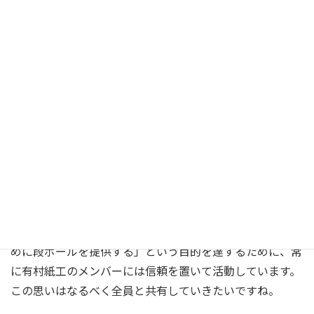
造すればいいかと言われたら、そうではないと思っていま
す。段ボールはとても種類が多いです。 今年やっていた仕
事が来年も同じかと言うと、決してそんなことはありませ
ん。 常に臨機応変に流れていきます。 それに対応するた
めにも管理をがちがちにすればいいというものではないと
考えています。 その流れに対応するためには、各部署(営
業、業務、製造、配送)のメンバーがその時その時に応じ
てしっかり判断して行動する。その積み重ねがより良い対
応に繋がってくると思っています。 そういった現場がスピ
ーディーに判断できるようにするために、自由に働ける環
境を用意することが私は大切だと思っています。そのため
にも信頼関係は大事です。 「お客様の大切な商品を守るた
めに段ボールを提供する」という目的を達するために、常
に有村紙工のメンバーには信頼を置いて活動しています。
この思いはなるべく全員と共有していきたいですね。